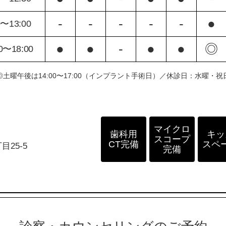
-
-
-
-
-
●
0〜13:00
●
●
-
●
●
◎
0〜18:00
◎土曜午後は14:00〜17:00（インプラント手術日）／休診日：水曜・祝
マイクロ
歯科用
キッ
スコープ
CT完備
スペ
25-5
完備