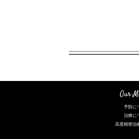
Our Mi
予防に
治療に
高度精密治