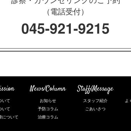
診察・カウンセリングのご予約
（電話受付）
045-921-9215
ssion
News/Column
Staff/Message
ついて
お知らせ
スタッフ紹介
よ
ついて
予防コラム
ごあいさつ
療について
治療コラム