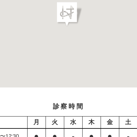
診察時間
月
火
水
木
金
土
●
●
-
●
●
-
0〜12:30