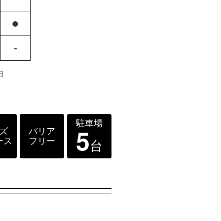
●
-
日
駐車場
5
ズ
バリア
ース
フリー
台